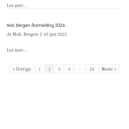
about Partienes løfter om arbeid mot seksuelle o
Les mer...
Nok. Bergen årsmelding 2024
Av
Nok. Bergen
|
05 jun 2025
about Nok. Bergen årsmelding 2024
Les mer...
« Forrige
1
2
3
4
…
24
Neste »