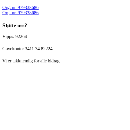
Org. nr. 979338686
Org. nr. 979338686
Støtte oss?
Vipps: 92264
Gavekonto:
3411 34 82224
Vi er takknemlig for alle bidrag.