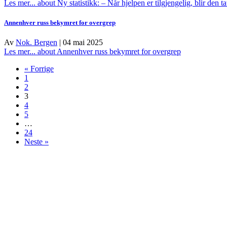
Les mer...
about Ny statistikk: – Når hjelpen er tilgjengelig, blir den ta
Annenhver russ bekymret for overgrep
Av
Nok. Bergen
|
04 mai 2025
Les mer...
about Annenhver russ bekymret for overgrep
« Forrige
1
2
3
4
5
…
24
Neste »