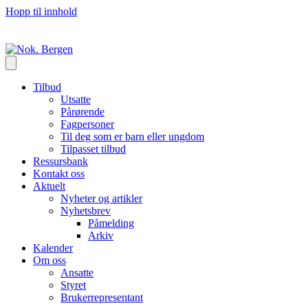
Hopp til innhold
Tilbud
Utsatte
Pårørende
Fagpersoner
Til deg som er barn eller ungdom
Tilpasset tilbud
Ressursbank
Kontakt oss
Aktuelt
Nyheter og artikler
Nyhetsbrev
Påmelding
Arkiv
Kalender
Om oss
Ansatte
Styret
Brukerrepresentant