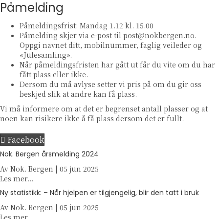
Påmelding
Påmeldingsfrist: Mandag 1.12 kl. 15.00
Påmelding skjer via e-post til post@nokbergen.no.
Oppgi navnet ditt, mobilnummer, faglig veileder og
«Julesamling».
Når påmeldingsfristen har gått ut får du vite om du har
fått plass eller ikke.
Dersom du må avlyse setter vi pris på om du gir oss
beskjed slik at andre kan få plass.
Vi må informere om at det er begrenset antall plasser og at
noen kan risikere ikke å få plass dersom det er fullt.
Facebook
Nok. Bergen årsmelding 2024
Av
Nok. Bergen
|
05 jun 2025
a
Les mer...
b
Ny statistikk: – Når hjelpen er tilgjengelig, blir den tatt i bruk
o
Av
Nok. Bergen
u
|
05 jun 2025
a
Les mer...
t