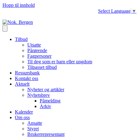
Hopp til innhold
Select Language
▼
Tilbud
Utsatte
Pårørende
Fagpersoner
Til deg som er barn eller ungdom
Tilpasset tilbud
Ressursbank
Kontakt oss
Aktuelt
Nyheter og artikler
Nyhetsbrev
Påmelding
Arkiv
Kalender
Om oss
Ansatte
Styret
Brukerrepresentant