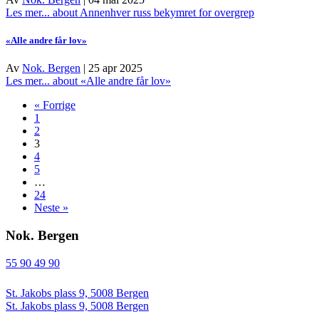
Les mer...
about Annenhver russ bekymret for overgrep
«Alle andre får lov»
Av
Nok. Bergen
|
25 apr 2025
Les mer...
about «Alle andre får lov»
« Forrige
1
2
3
4
5
…
24
Neste »
Nok. Bergen
55 90 49 90
St. Jakobs plass 9, 5008 Bergen
St. Jakobs plass 9, 5008 Bergen