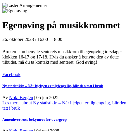
Egenøving på musikkrommet
26. oktober 2023 / 16:00
-
18:00
Brukere kan benytte senterets musikkrom til egenøving torsdager
klokken 16-17 og 17-18
. Hvis du ønsker å benytte deg av dette
tilbudet, må du ta kontakt med senteret. God øving!
Facebook
Ny statistikk: – Når hjelpen er tilgjengelig, blir den tatt i bruk
Av
Nok. Bergen
|
05 jun 2025
Les mer...
about Ny statistikk: – Når hjelpen er tilgjengelig, blir den
tatt i bruk
Annenhver russ bekymret for overgrep
Av
Nok. Bergen
|
04 mai 2025