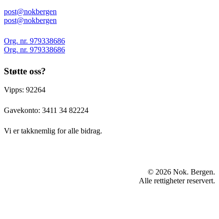
post@nokbergen
post@nokbergen
Org. nr. 979338686
Org. nr. 979338686
Støtte oss?
Vipps: 92264
Gavekonto:
3411 34 82224
Vi er takknemlig for alle bidrag.
© 2026 Nok. Bergen.
Alle rettigheter reservert.