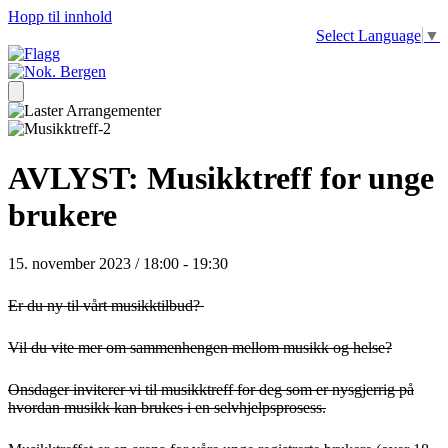
Hopp til innhold
Select Language
▼
AVLYST: Musikktreff for unge
brukere
15. november 2023 / 18:00
-
19:30
Er du ny til vårt musikktilbud?
Vil du vite mer om sammenhengen mellom musikk og helse?
Onsdager inviterer vi til musikktreff for deg som er nysgjerrig på
hvordan musikk kan brukes i en selvhjelpsprosess.