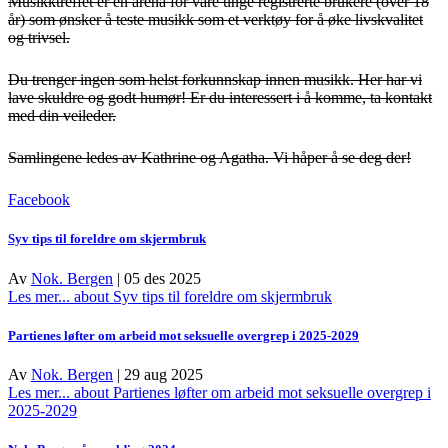
Musikktreffet er en arena for våre unge registrerte brukere (over 18
år) som ønsker å teste musikk som et verktøy for å øke livskvalitet
og trivsel.
Du trenger ingen som helst forkunnskap innen musikk. Her har vi
lave skuldre og godt humør! Er du interessert i å komme, ta kontakt
med din veileder.
Samlingene ledes av Kathrine og Agatha.
Vi håper å se deg der!
Facebook
Syv tips til foreldre om skjermbruk
Av
Nok. Bergen
|
05 des 2025
Les mer...
about Syv tips til foreldre om skjermbruk
Partienes løfter om arbeid mot seksuelle overgrep i 2025-2029
Av
Nok. Bergen
|
29 aug 2025
Les mer...
about Partienes løfter om arbeid mot seksuelle overgrep i
2025-2029