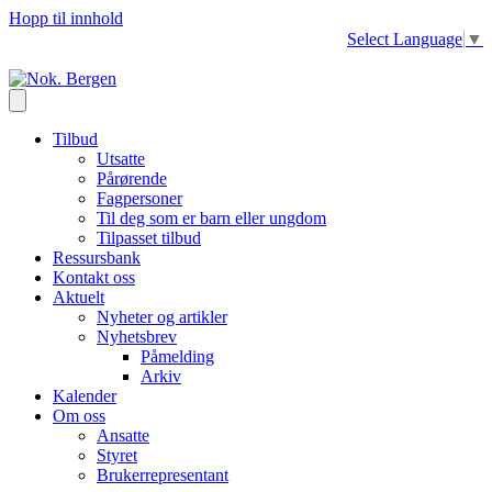
Hopp til innhold
Select Language
▼
Tilbud
Utsatte
Pårørende
Fagpersoner
Til deg som er barn eller ungdom
Tilpasset tilbud
Ressursbank
Kontakt oss
Aktuelt
Nyheter og artikler
Nyhetsbrev
Påmelding
Arkiv
Kalender
Om oss
Ansatte
Styret
Brukerrepresentant