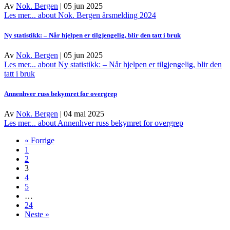
Av
Nok. Bergen
|
05 jun 2025
Les mer...
about Nok. Bergen årsmelding 2024
Ny statistikk: – Når hjelpen er tilgjengelig, blir den tatt i bruk
Av
Nok. Bergen
|
05 jun 2025
Les mer...
about Ny statistikk: – Når hjelpen er tilgjengelig, blir den
tatt i bruk
Annenhver russ bekymret for overgrep
Av
Nok. Bergen
|
04 mai 2025
Les mer...
about Annenhver russ bekymret for overgrep
« Forrige
1
2
3
4
5
…
24
Neste »